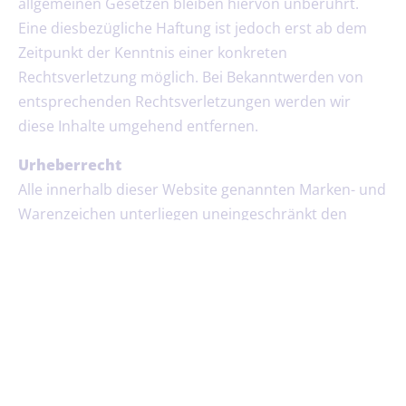
allgemeinen Gesetzen bleiben hiervon unberührt.
Eine diesbezügliche Haftung ist jedoch erst ab dem
Zeitpunkt der Kenntnis einer konkreten
Rechtsverletzung möglich. Bei Bekanntwerden von
entsprechenden Rechtsverletzungen werden wir
diese Inhalte umgehend entfernen.
Urheberrecht
Alle innerhalb dieser Website genannten Marken- und
Warenzeichen unterliegen uneingeschränkt den
Bestimmungen des jeweils gültigen
Kennzeichnungsrechtes und gegebenenfalls den
Besitzrechten der jeweiligen eingetragenen
Eigentümer.
Alle hier benutzten Fotos und Grafiken unterliegen
dem Urheberrecht der jeweiligen Ersteller. Eine
Weiterverarbeitung oder Publizierung ist ohne die