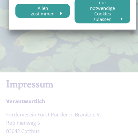
nur
Allen
notwendige
zustimmen
Cookies
zulassen
Impressum
Verantwortlich
Förderverein Fürst Pückler in Branitz e.V.
Robinienweg
5
03042 Cottbus